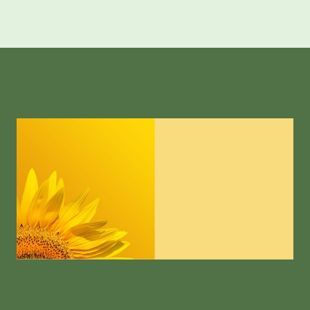
........
.